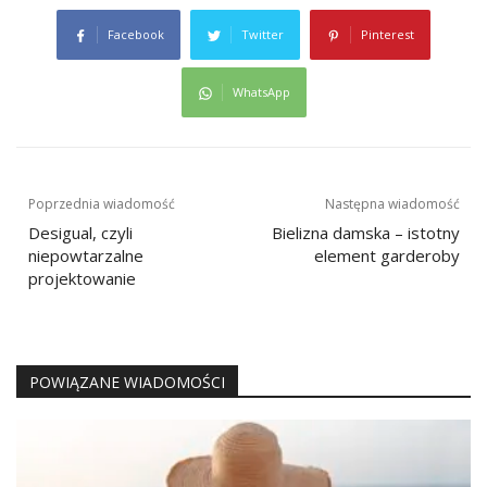
Facebook
Twitter
Pinterest
WhatsApp
Nawigacja
Poprzednia wiadomość
Następna wiadomość
wpisu
Desigual, czyli
Bielizna damska – istotny
niepowtarzalne
element garderoby
projektowanie
POWIĄZANE WIADOMOŚCI