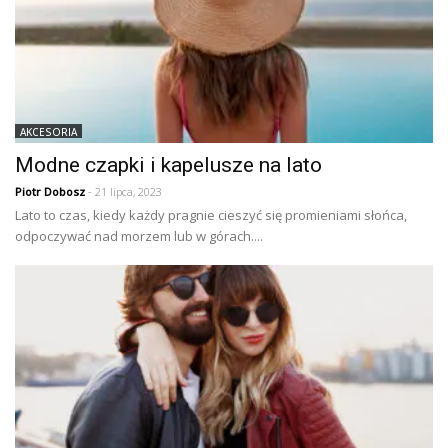
AKCESORIA
Modne czapki i kapelusze na lato
Piotr Dobosz
- 21 lipca, 2023
Lato to czas, kiedy każdy pragnie cieszyć się promieniami słońca,
odpoczywać nad morzem lub w górach....