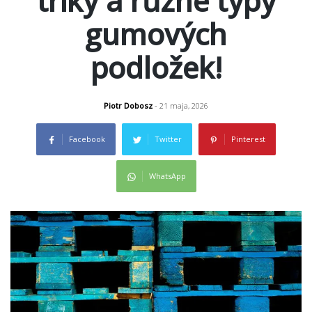
triky a různé typy
gumových
podložek!
Piotr Dobosz
- 21 maja, 2026
Facebook
Twitter
Pinterest
WhatsApp