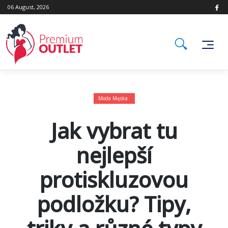
Skip
06 August, 2026
to
content
Moda Męska
Jak vybrat tu
nejlepší
protiskluzovou
podložku? Tipy,