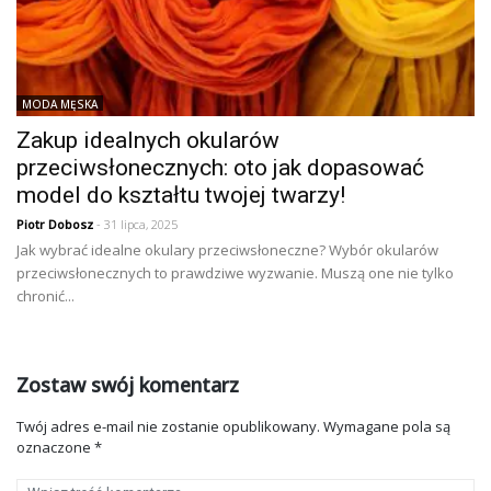
MODA MĘSKA
Zakup idealnych okularów
przeciwsłonecznych: oto jak dopasować
model do kształtu twojej twarzy!
Piotr Dobosz
- 31 lipca, 2025
Jak wybrać idealne okulary przeciwsłoneczne? Wybór okularów
przeciwsłonecznych to prawdziwe wyzwanie. Muszą one nie tylko
chronić...
Zostaw swój komentarz
Twój adres e-mail nie zostanie opublikowany.
Wymagane pola są
oznaczone
*