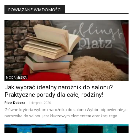
POWIĄZANE WIADOMOŚCI
MODA MĘSKA
Jak wybrać idealny narożnik do salonu?
Praktyczne porady dla całej rodziny!
Piotr Dobosz
- 1 sierpnia, 2026
Główne kryteria wyboru narożnika do salonu Wybór odpowiedniego
narożnika do salonu jest kluczowym elementem aranżacji tego...