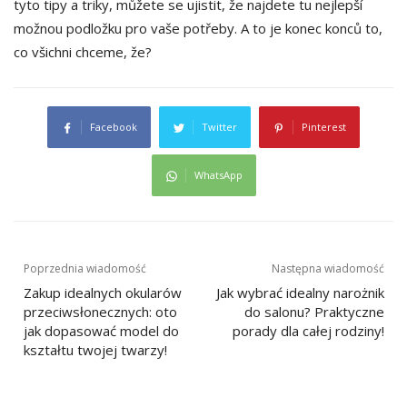
tyto tipy a triky, můžete se ujistit, že najdete tu nejlepší
možnou podložku pro vaše potřeby. A to je konec konců to,
co všichni chceme, že?
Facebook
Twitter
Pinterest
WhatsApp
Nawigacja
Poprzednia wiadomość
Następna wiadomość
wpisu
Zakup idealnych okularów
Jak wybrać idealny narożnik
przeciwsłonecznych: oto
do salonu? Praktyczne
jak dopasować model do
porady dla całej rodziny!
kształtu twojej twarzy!